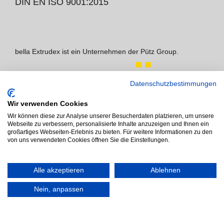
DIN EN ISO 9001:2015
bella Extrudex ist ein Unternehmen der Pütz Group.
Datenschutzbestimmungen
Wir verwenden Cookies
Wir können diese zur Analyse unserer Besucherdaten platzieren, um unsere
Webseite zu verbessern, personalisierte Inhalte anzuzeigen und Ihnen ein
großartiges Webseiten-Erlebnis zu bieten. Für weitere Informationen zu den
von uns verwendeten Cookies öffnen Sie die Einstellungen.
Alle akzeptieren
Ablehnen
Downloads
AGB
AEB
Impressum
Nein, anpassen
Datenschutz
Cookie-Richtlinie
x-mediapoint
© 2026 bella Extrudex GmbH. designed by